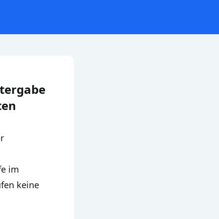
itergabe
ten
r
fe im
ufen keine