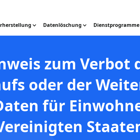
rherstellung
Datenlöschung
Dienstprogramm
nweis zum Verbot 
ufs oder der Weit
Daten für Einwohne
Vereinigten Staate