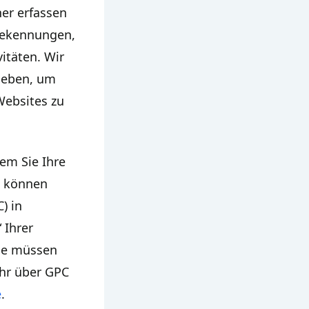
er erfassen
tekennungen,
itäten. Wir
geben, um
Websites zu
dem Sie Ihre
s können
) in
 Ihrer
ie müssen
ehr über GPC
e
.