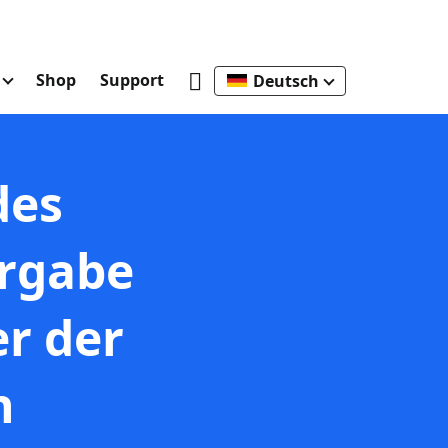
e
Shop
Support
Deutsch
des
ergabe
r der
n