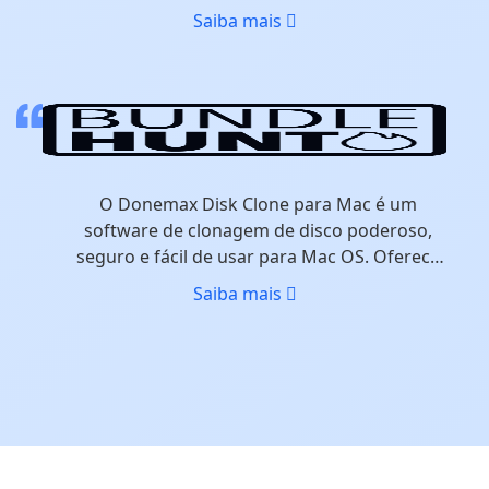
software poderoso para Windows e Mac
Saiba mais
para usuários globais. É confiada por mais de
500.000 usuários em todo o mundo.
O Donemax Disk Clone para Mac é um
software de clonagem de disco poderoso,
seguro e fácil de usar para Mac OS. Oferece
métodos fiáveis para o ajudar a copiar o
Saiba mais
disco rígido, criar imagens de disco e fazer
cópias de segurança de dados no seu Mac.