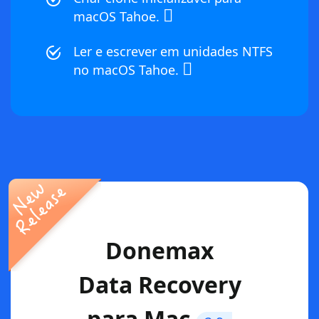
macOS Tahoe.
Ler e escrever em unidades NTFS
no macOS Tahoe.
Donemax
Data Recovery
para Mac