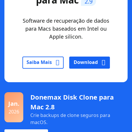
2.9
Software de recuperação de dados
para Macs baseados em Intel ou
Apple silicon.
Saiba Mais
Download
Donemax Disk Clone para
Jan.
Mac 2.8
2026
Crie backups de clone seguros para
macOS.