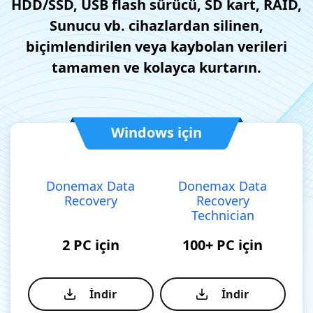
HDD/SSD, USB flash sürücü, SD kart, RAID,
Sunucu vb. cihazlardan silinen,
biçimlendirilen veya kaybolan verileri
tamamen ve kolayca kurtarın.
Windows için
Donemax Data
Donemax Data
Recovery
Recovery
Technician
2 PC için
100+ PC için
İndir
İndir