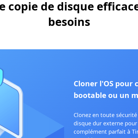
e copie de disque efficac
besoins
Cloner l'OS pour
bootable ou un m
Clonez en toute sécurit
disque dur externe pour 
complément parfait à Ti