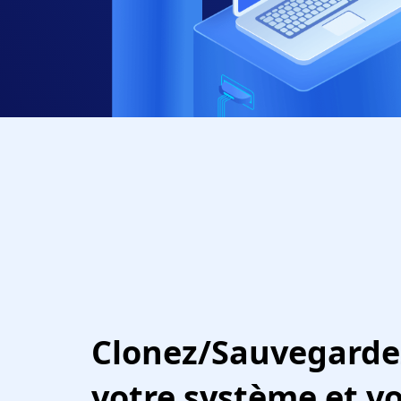
Clonez/Sauvegarde
votre système et v