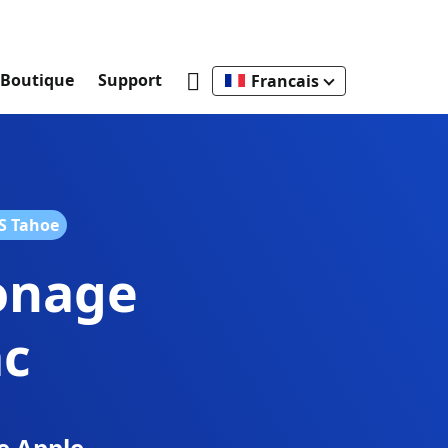
Boutique
Support
Francais
S Tahoe
lonage
ac
e Apple