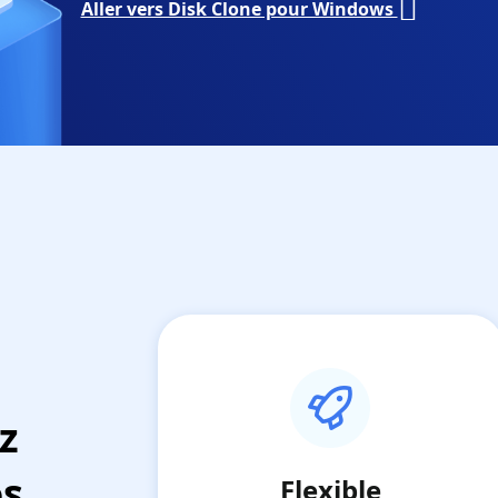
Aller vers Disk Clone pour Windows
z
os
Flexible