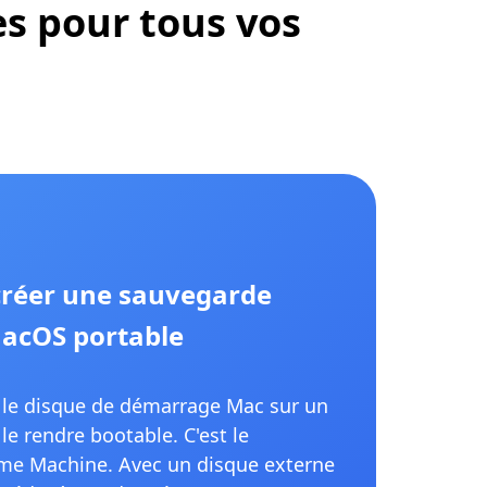
es pour tous vos
 créer une sauvegarde
acOS portable
é le disque de démarrage Mac sur un
le rendre bootable. C'est le
me Machine. Avec un disque externe