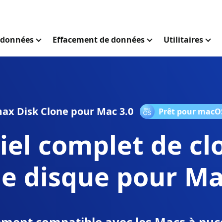
 données
Effacement de données
Utilitaires
x Disk Clone pour Mac 3.0
Prêt pour macO
iel complet de c
e disque pour M
ement compatible avec les Macs à puc